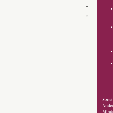
Sonst
Ander
Minde