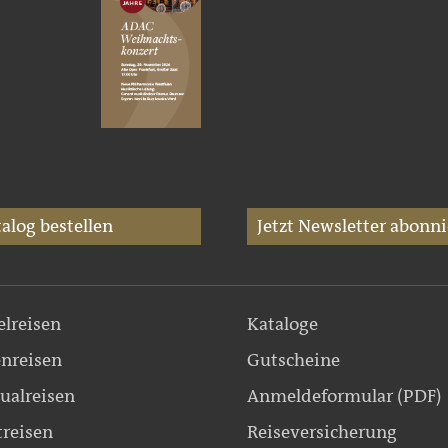
alog bestellen
Jetzt Newsletter abonni
elreisen
Kataloge
nreisen
Gutscheine
ualreisen
Anmeldeformular (PDF)
treisen
Reiseversicherung