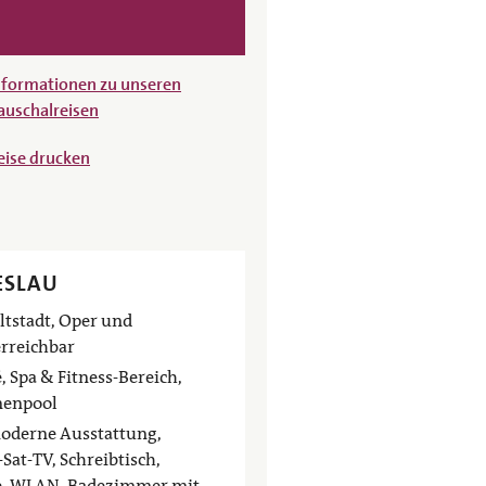
nformationen zu unseren
auschalreisen
eise drucken
ESLAU
Altstadt, Oper und
rreichbar
, Spa & Fitness-Bereich,
nenpool
moderne Ausstattung,
Sat-TV, Schreibtisch,
e, WLAN, Badezimmer mit