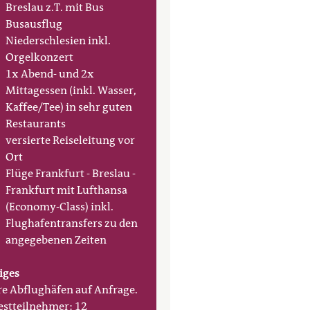
Breslau z.T. mit Bus
Busausflug
Niederschlesien inkl.
Orgelkonzert
1x Abend- und 2x
Mittagessen (inkl. Wasser,
Kaffee/Tee) in sehr guten
Restaurants
versierte Reiseleitung vor
Ort
Flüge Frankfurt - Breslau -
Frankfurt mit Lufthansa
(Economy-Class) inkl.
Flughafentransfers zu den
angegebenen Zeiten
iges
e Abflughäfen auf Anfrage.
stteilnehmer: 12