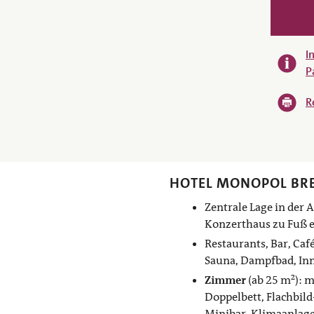
I
P
R
HOTEL MONOPOL BR
Zentrale Lage in der 
Konzerthaus zu Fuß e
Restaurants, Bar, Café
Sauna, Dampfbad, In
Zimmer
(ab 25 m²): 
Doppelbett, Flachbild-
Minibar, Klimaanlag