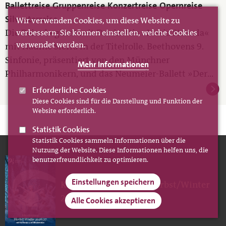
Ballettreise
Gruppenreise
Konzertreise
Opernreise
Silvesterreise
Wir verwenden Cookies, um diese Website zu
Die Reise beginnt mit Donizettis »Maria Stuarda«
verbessern. Sie können einstellen, welche Cookies
verwendet werden.
mit Nadine Sierra in der Titelrolle. Beethovens 9.
Sinfonie, präsentiert von den Münchner
Mehr Informationen
Philharmonikern, und das Neumeier-Ballett »Der...
Erforderliche Cookies
Diese Cookies sind für die Darstellung und Funktion der
Website erforderlich.
Statistik Cookies
Statistik Cookies sammeln Informationen über die
Nutzung der Website. Diese Informationen helfen uns, die
benutzerfreundlichkeit zu optimieren.
Einstellungen speichern
Katalog Musikreisen Herbst/Winter
2026/27
Alle Cookies akzeptieren