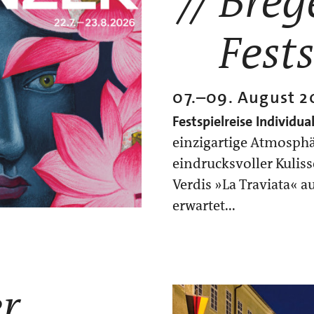
Breg
Fests
07.
–
09. August 2
Festspielreise
Individua
einzigartige Atmosphä
eindrucksvoller Kulis
Verdis »La Traviata« 
erwartet...
r