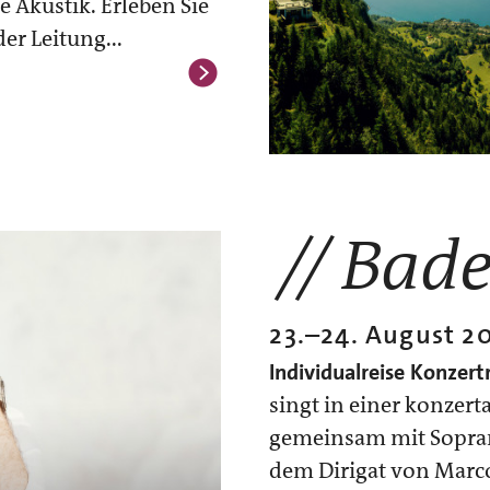
 Akustik. Erleben Sie
er Leitung...
Bade
23.
–
24. August 2
Individualreise
Konzertr
singt in einer konze
gemeinsam mit Sopran
dem Dirigat von Marco