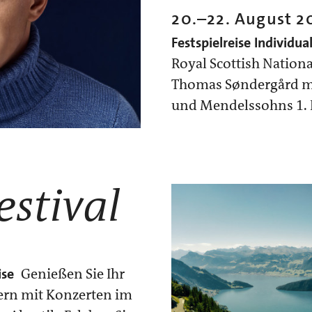
20.
–
22. August 2
Festspielreise
Individua
Royal Scottish Nationa
Thomas Søndergård mi
und Mendelssohns 1. K
estival
ise
Genießen Sie Ihr
ern mit Konzerten im