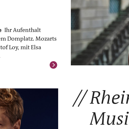
e
Ihr Aufenthalt
em Domplatz. Mozarts
tof Loy, mit Elsa
.
Rhei
Musi