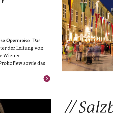
ise
Opernreise
Das
nter der Leitung von
ie Wiener
Prokofjew sowie das
Salz