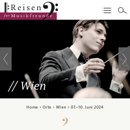
Hauptinhalt
Fußzeile
Cookie-Einstellungen
Wien
Home
>
Orte
>
Wien
>
07.
–
10. Juni 2024