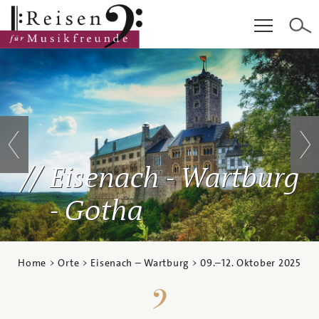
Hauptinhalt
Fußzeile
Cookie-Einstellungen
Eisenach - Wartburg
- Gotha
Home
>
Orte
>
Eisenach – Wartburg
>
09.
–
12. Oktober 2025