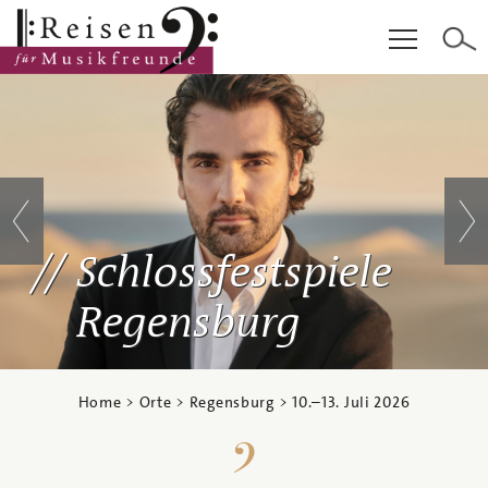
Hauptinhalt
Fußzeile
Cookie-Einstellungen
Schlossfestspiele
Regensburg
Home
>
Orte
>
Regensburg
>
10.
–
13. Juli 2026