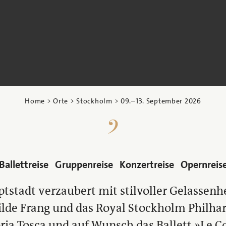
Home
>
Orte
>
Stockholm
>
09.
–
13. September 2026
Ballettreise
Gruppenreise
Konzertreise
Opernreis
tstadt verzaubert mit stilvoller Gelassenh
 Vilde Frang und das Royal Stockholm Philh
ria Tosca und auf Wunsch das Ballett »Le Co