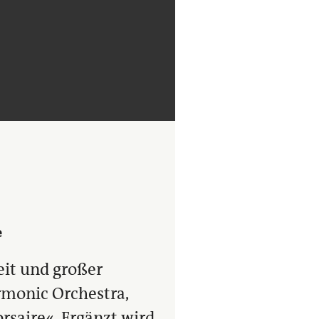
e
eit und großer
armonic Orchestra,
rsaire«. Ergänzt wird