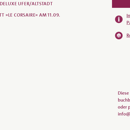
DELUXE UFER/ALTSTADT
TT »LE CORSAIRE« AM 11.09.
I
P
R
Diese 
buchba
oder p
info@