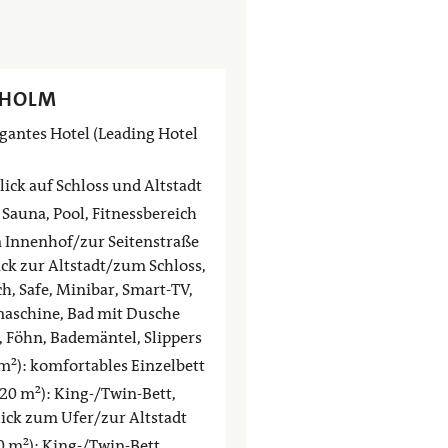
KHOLM
egantes Hotel (Leading Hotel
ick auf Schloss und Altstadt
 Sauna, Pool, Fitnessbereich
 Innenhof/zur Seitenstraße
ck zur Altstadt/zum Schloss,
ch, Safe, Minibar, Smart-TV,
maschine, Bad mit Dusche
Föhn, Bademäntel, Slippers
m²): komfortables Einzelbett
 20 m²): King-/Twin-Bett,
lick zum Ufer/zur Altstadt
0 m²): King-/Twin-Bett,