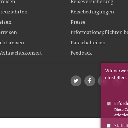
treisen
Reiseversicherung
reuzfahrten
Reisebedingungen
eisen
Presse
erreisen
Informationspflichten b
chtsreisen
Pauschalreisen
eihnachtskonzert
Feedback
Wir verwen
einstellen
Erford
Diese C
erforder
Statist