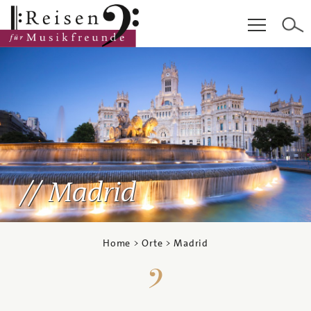
Hauptinhalt
Fußzeile
Cookie-Einstellungen
Madrid
Home
>
Orte
> Madrid