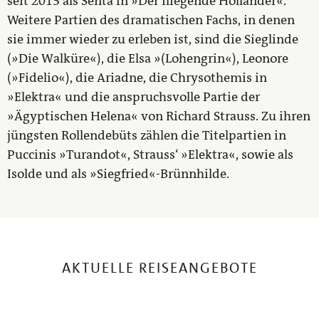
seit 2013 als Senta in »Der fliegende Holländer«.
Weitere Partien des dramatischen Fachs, in denen
sie immer wieder zu erleben ist, sind die Sieglinde
(»Die Walküre«), die Elsa »(Lohengrin«), Leonore
(»Fidelio«), die Ariadne, die Chrysothemis in
»Elektra« und die anspruchsvolle Partie der
»Ägyptischen Helena« von Richard Strauss. Zu ihren
jüngsten Rollendebüts zählen die Titelpartien in
Puccinis »Turandot«, Strauss‘ »Elektra«, sowie als
Isolde und als »Siegfried«-Brünnhilde.
AKTUELLE REISEANGEBOTE