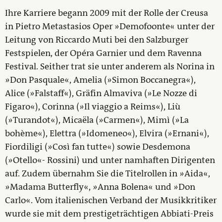
Ihre Karriere begann 2009 mit der Rolle der Creusa
in Pietro Metastasios Oper »Demofoonte« unter der
Leitung von Riccardo Muti bei den Salzburger
Festspielen, der Opéra Garnier und dem Ravenna
Festival. Seither trat sie unter anderem als Norina in
»Don Pasquale«, Amelia (»Simon Boccanegra«),
Alice (»Falstaff«), Gräfin Almaviva (»Le Nozze di
Figaro«), Corinna (»Il viaggio a Reims«), Liù
(»Turandot«), Micaëla (»Carmen«), Mimì (»La
bohème«), Elettra (»Idomeneo«), Elvira (»Ernani«),
Fiordiligi (»Così fan tutte«) sowie Desdemona
(»Otello«- Rossini) und unter namhaften Dirigenten
auf. Zudem übernahm Sie die Titelrollen in »Aida«,
»Madama Butterfly«, »Anna Bolena« und »Don
Carlo«. Vom italienischen Verband der Musikkritiker
wurde sie mit dem prestigeträchtigen Abbiati-Preis