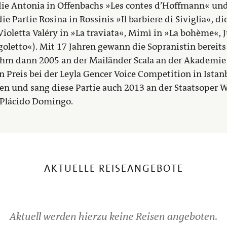
die Antonia in Offenbachs »Les contes d’Hoffmann« und
e Partie Rosina in Rossinis »Il barbiere di Siviglia«, di
Violetta Valéry in »La traviata«, Mimì in »La bohème«, 
igoletto«). Mit 17 Jahren gewann die Sopranistin bereits
m dann 2005 an der Mailänder Scala an der Akademie f
reis bei der Leyla Gencer Voice Competition in Istanbul
len und sang diese Partie auch 2013 an der Staatsoper 
 Plácido Domingo.
AKTUELLE REISEANGEBOTE
Aktuell werden hierzu keine Reisen angeboten.