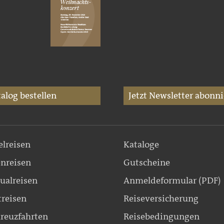
alog bestellen
Jetzt Newsletter abonni
elreisen
Kataloge
nreisen
Gutscheine
ualreisen
Anmeldeformular (PDF)
treisen
Reiseversicherung
reuzfahrten
Reisebedingungen