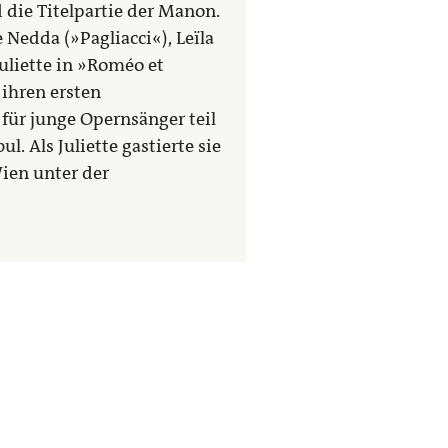
 die Titelpartie der Manon.
e Nedda (»Pagliacci«), Leïla
Juliette in »Roméo et
 ihren ersten
ür junge Opernsänger teil
. Als Juliette gastierte sie
Wien unter der