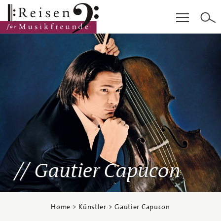
Hauptinhalt
Fußzeile
Cookie-Einstellungen
Gautier Capucon
Home
>
Künstler
> Gautier Capucon