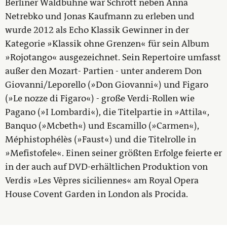
Berliner Waldbühne war Schrott neben Anna
Netrebko und Jonas Kaufmann zu erleben und
wurde 2012 als Echo Klassik Gewinner in der
Kategorie »Klassik ohne Grenzen« für sein Album
»Rojotango« ausgezeichnet. Sein Repertoire umfasst
außer den Mozart- Partien - unter anderem Don
Giovanni/Leporello (»Don Giovanni«) und Figaro
(»Le nozze di Figaro«) - große Verdi-Rollen wie
Pagano (»I Lombardi«), die Titelpartie in »Attila«,
Banquo (»Mcbeth«) und Escamillo (»Carmen«),
Méphistophélès (»Faust«) und die Titelrolle in
»Mefistofele«. Einen seiner größten Erfolge feierte er
in der auch auf DVD-erhältlichen Produktion von
Verdis »Les Vêpres siciliennes« am Royal Opera
House Covent Garden in London als Procida.