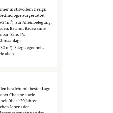
mer in stilvollem Design
Technologie ausgestattet
6-24m²): zur Alleinbelegung,
boden, Bad mit Badewanne
ibar, Safe, TV,
 Klimaanlage
32 m²): Sitzgelegenheit,
wie oben
Wien
besticht mit bester Lage
Wiener Charme sowie
 seit über 120 Jahren
ichen Lebens der
lemente zeugen von der