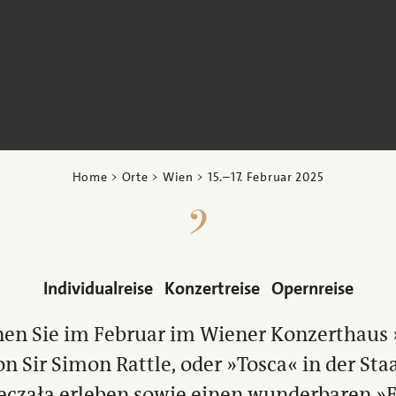
Home
>
Orte
>
Wien
>
15.
–
17. Februar 2025
Individualreise
Konzertreise
Opernreise
nen Sie im Februar im Wiener Konzerthaus 
on Sir Simon Rattle, oder »Tosca« in der St
eczała erleben sowie einen wunderbaren »F