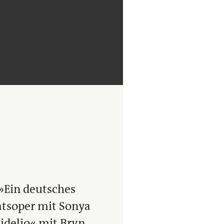
»Ein deutsches
aatsoper mit Sonya
idelio« mit Bryn