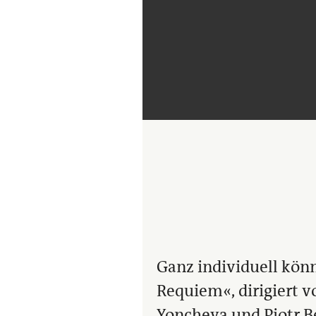
Ganz individuell kön
Requiem«, dirigiert v
Yoncheva und Piotr B