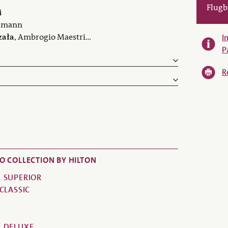
Flugb
i
llmann
zała
, Ambrogio Maestri…
I
P
R
O COLLECTION BY HILTON
SUPERIOR
CLASSIC
DELUXE