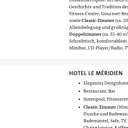
Geschichte und Tradition des
Fitness-Center, Gourmet-Re
sowie
Classic
-
Zimmer
(ca. 2
Alleinbelegung und großzüg
Doppelz
immer
(ca. 35-40 m²
Schreibtisch, komfortablem
Minibar, CD-Player/Radio, 
HOTEL LE MÉRIDIEN
Elegantes Designhote
Restaurant, Bar
Innenpool, Fitnessce
Classic-Zimmer
(30m²
Dusche und Badewanne
Bademäntel, Safe, TV,
Chaise longue, Kaffee