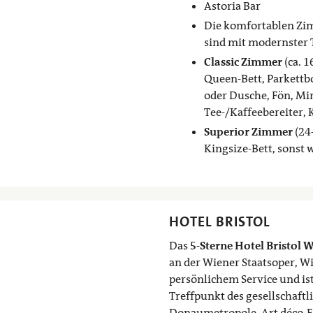
Astoria Bar
Die komfortablen Zim
sind mit modernster 
Classic Zimmer
(ca. 1
Queen-Bett, Parkett
oder Dusche, Fön, Min
Tee-/Kaffeebereiter,
Superior Zimmer
(24-
Kingsize-Bett, sonst 
HOTEL BRISTOL
Das
5-Sterne Hotel Bristol 
an der Wiener Staatsoper, 
persönlichem Service und ist
Treffpunkt des gesellschaftl
Donaumetropole. Art déco-E