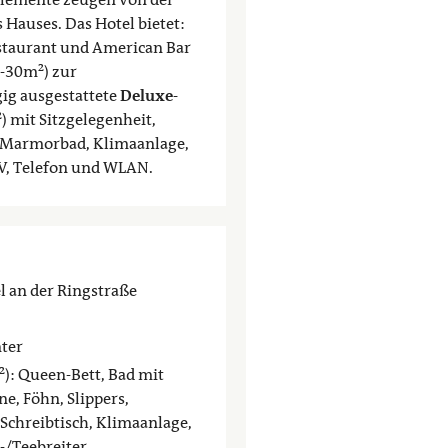
 Hauses. Das Hotel bietet:
staurant und American Bar
0-30m²) zur
ig ausgestattete
Deluxe-
) mit Sitzgelegenheit,
 Marmorbad, Klimaanlage,
TV, Telefon und WLAN.
l an der Ringstraße
nter
): Queen-Bett, Bad mit
, Föhn, Slippers,
 Schreibtisch, Klimaanlage,
-/Teebreiter