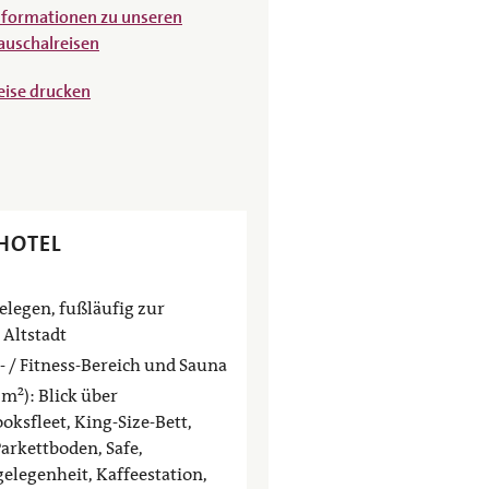
nformationen zu unseren
auschalreisen
eise drucken
HOTEL
gelegen, fußläufig zur
Altstadt
- / Fitness-Bereich und Sauna
 m²): Blick über
oksfleet, King-Size-Bett,
Parkettboden, Safe,
gelegenheit, Kaffeestation,