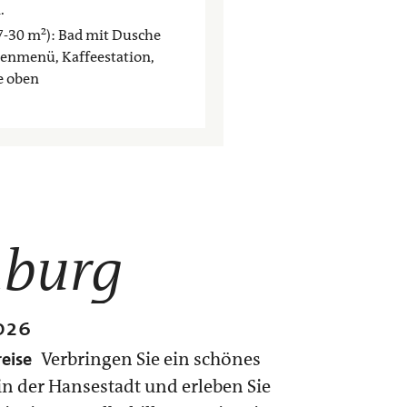
.
7-30 m²): Bad mit Dusche
enmenü, Kaffeestation,
e oben
burg
026
eise
Verbringen Sie ein schönes
der Hansestadt und erleben Sie