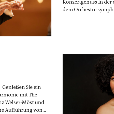
Konzertgenuss in der 
dem Orchestre sympho
g
Genießen Sie ein
harmonie mit The
anz Welser-Möst und
ine Aufführung von...