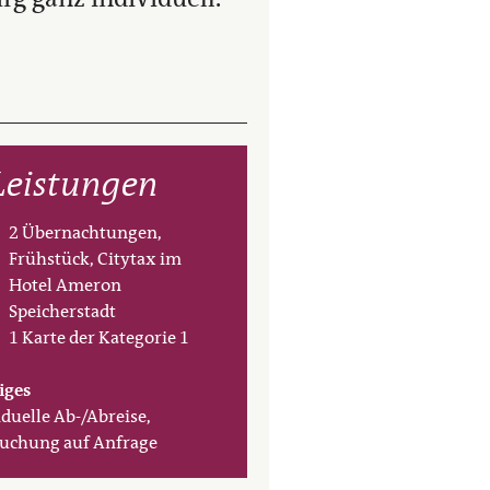
Leistungen
2 Übernachtungen,
Frühstück, Citytax im
Hotel Ameron
Speicherstadt
1 Karte der Kategorie 1
iges
iduelle Ab-/Abreise,
uchung auf Anfrage