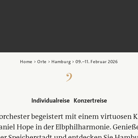
Home
>
Orte
>
Hamburg
>
09.
–
11. Februar 2026
Individualreise
Konzertreise
rchester begeistert mit einem virtuosen 
iel Hope in der Elbphilharmonie. Genieße
er Speicherstadt und entdecken Sie Hambur