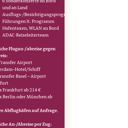
6 Sonderkonzerte an Bord
und an Land
Ausflugs-/Besichtigungsprogramme,
Führungen lt. Programm
Hafentaxen, WLAN an Bord
ADAC-Reiseleiterteam
che Flugan-/abreise gegen
eis:
 Transfer Airport
rdam–Hotel/Schiff
ransfer Basel – Airport
furt
s Frankfurt ab 214 €
s Berlin oder München ab
e Abflughäfen auf Anfrage.
che An-/Abreise per Zug: