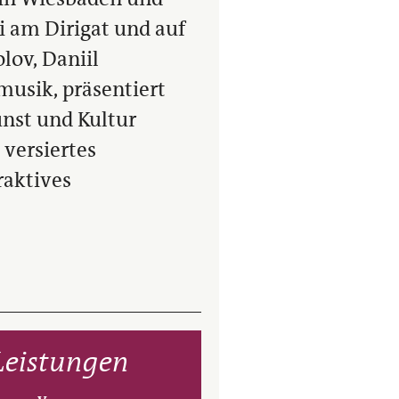
i am Dirigat und auf
lov, Daniil
musik, präsentiert
nst und Kultur
versiertes
raktives
Leistungen