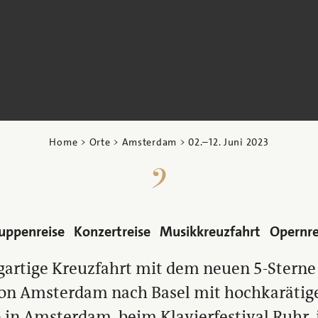
Home
>
Orte
>
Amsterdam
>
02.
–
12. Juni 2023
uppenreise
Konzertreise
Musikkreuzfahrt
Opernre
igartige Kreuzfahrt mit dem neuen 5-Stern
von Amsterdam nach Basel mit hochkarätig
in Amsterdam, beim Klavierfestival Ruhr,