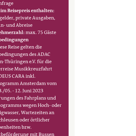
nfrage
 im Reisepreis enthalten:
gelder, private Ausgaben,
An- und Abreise
ehmerzahl:
max. 75 Gäste
ebedingungen
ese Reise gelten die
bedingungen des ADAC
n-Thüringen e.V. für die
rreise Musikkreuzfahrt
EUS CARA inkl.
rogramm Amsterdam vom
./05. - 12. Juni 2023
ungen des Fahrplans und
rogramms wegen Hoch- oder
igwasser, Wartezeiten an
chleusen oder örtlicher
enheiten bzw.
zbeförderung mit Bussen