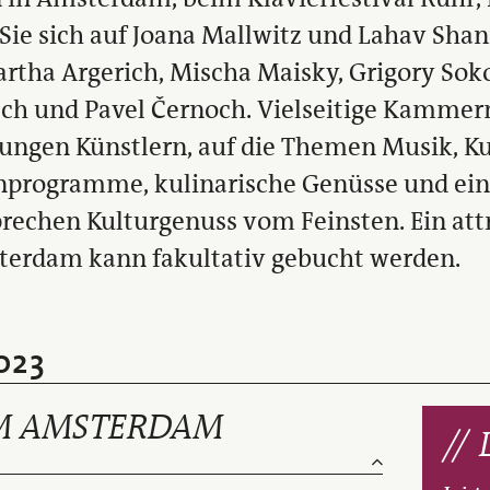
ie sich auf Joana Mallwitz und Lahav Shan
rtha Argerich, Mischa Maisky, Grigory Soko
sch und Pavel Černoch. Vielseitige Kammer
ungen Künstlern, auf die Themen Musik, Ku
rogramme, kulinarische Genüsse und ein 
prechen Kulturgenuss vom Feinsten. Ein att
erdam kann fakultativ gebucht werden.
2023
 AMSTERDAM