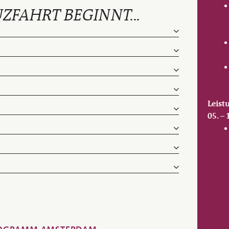
ZFAHRT BEGINNT...
Leist
05. – 