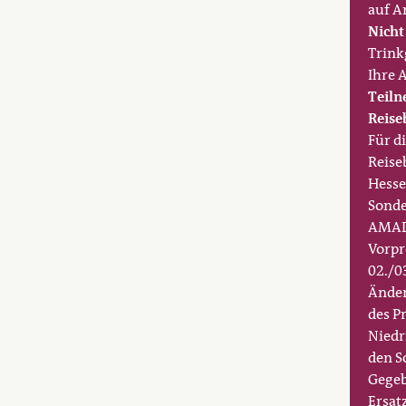
auf A
Nicht
Trink
Ihre 
Teiln
Reis
Für di
Reise
Hesse
Sonde
AMAD
Vorp
02./03
Änder
des P
Niedr
den S
Gegeb
Ersat