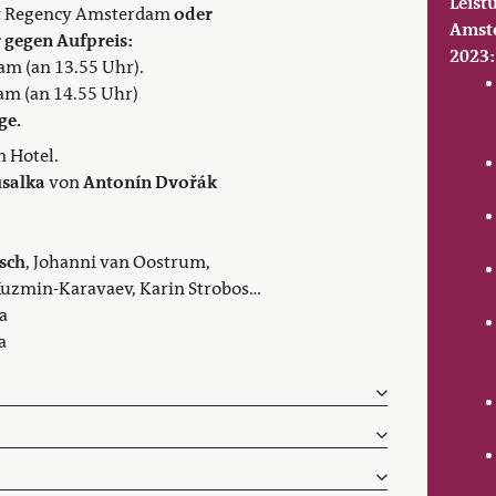
Leis
tt Regency Amsterdam
oder
Amste
r gegen Aufpreis:
2023:
am (an 13.55 Uhr).
m (an 14.55 Uhr)
ge.
m Hotel.
salka
von
Antonín Dvořák
sch
, Johanni van Oostrum,
uzmin-Karavaev, Karin Strobos…
a
a