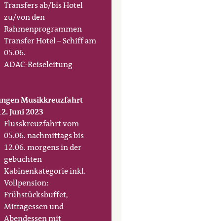
Transfers ab/bis Hotel
zu/von den
Rahmenprogrammen
Transfer Hotel – Schiff am
05.06.
ADAC-Reiseleitung
ungen Musikkreuzfahrt
12. Juni 2023
Flusskreuzfahrt vom
05.06. nachmittags bis
12.06. morgens in der
gebuchten
Kabinenkategorie inkl.
Vollpension:
Frühstücksbuffet,
Mittagessen und
Abendessen mit