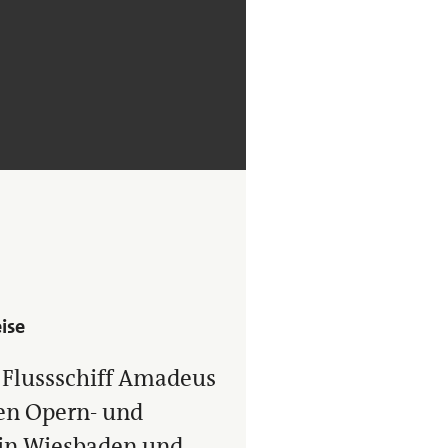
ise
e Flussschiff Amadeus
en Opern- und
 in Wiesbaden und