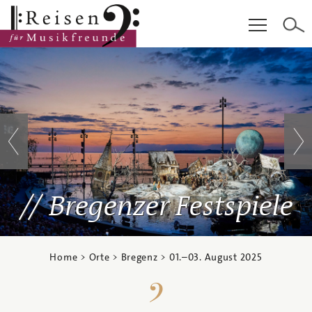
Hauptinhalt
Fußzeile
Cookie-Einstellungen
Bregenzer Festspiele
Home
>
Orte
>
Bregenz
>
01.
–
03. August 2025