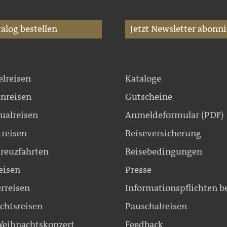
alog bestellen
Jetzt Newsletter abonni
elreisen
Kataloge
nreisen
Gutscheine
ualreisen
Anmeldeformular (PDF)
treisen
Reiseversicherung
reuzfahrten
Reisebedingungen
eisen
Presse
erreisen
Informationspflichten b
chtsreisen
Pauschalreisen
eihnachtskonzert
Feedback