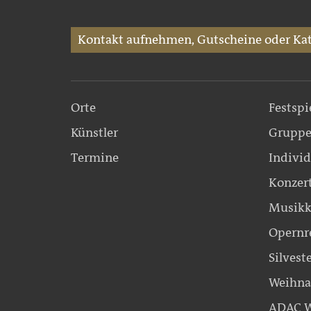
Kontakt aufnehmen, Gutscheine oder Kat
Orte
Festspi
Künstler
Gruppe
Termine
Individ
Konzer
Musikk
Opernr
Silvest
Weihna
ADAC W