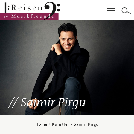
Hauptinhalt
Fußzeile
Cookie-Einstellungen
Saimir Pirgu
Home
>
Künstler
> Saimir Pirgu