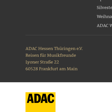
Silvest
Weihna
ADAC W
ADAC Hessen Thüringen e.V.
Reisen für Musikfreunde
Lyoner Straße 22
60528 Frankfurt am Main