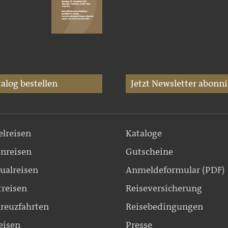
alog bestellen
Jetzt Newsletter abonni
elreisen
Kataloge
nreisen
Gutscheine
ualreisen
Anmeldeformular (PDF)
treisen
Reiseversicherung
reuzfahrten
Reisebedingungen
eisen
Presse