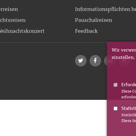
erreisen
Informationspflichten b
chtsreisen
Pauschalreisen
eihnachtskonzert
Feedback
Wir verwen
einstellen
Erford
Diese C
erforder
Statist
Statist
Diese I