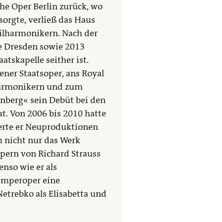
he Oper Berlin zurück, wo
sorgte, verließ das Haus
ilharmonikern. Nach der
e Dresden sowie 2013
atskapelle seither ist.
ner Staatsoper, ans Royal
lharmonikern und zum
nberg« sein Debüt bei den
t. Von 2006 bis 2010 hatte
ierte er Neuproduktionen
h nicht nur das Werk
pern von Richard Strauss
enso wie er als
Semperoper eine
trebko als Elisabetta und