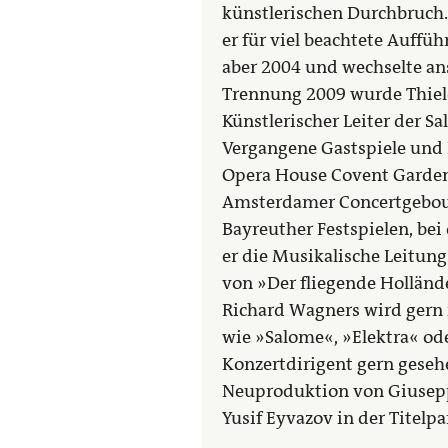
künstlerischen Durchbruch.
er für viel beachtete Auffü
aber 2004 und wechselte an
Trennung 2009 wurde Thiel
Künstlerischer Leiter der Sa
Vergangene Gastspiele und 
Opera House Covent Garden
Amsterdamer Concertgebouw
Bayreuther Festspielen, bei
er die Musikalische Leitun
von »Der fliegende Hollände
Richard Wagners wird gern 
wie »Salome«, »Elektra« ode
Konzertdirigent gern gesehe
Neuproduktion von Giusepp
Yusif Eyvazov in der Titelpa