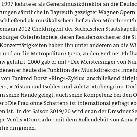
 1997 kehrte er als Generalmusikdirektor an die Deutsc
hrungen sämtliche in Bayreuth gezeigter Wagner-Opern 
schließend als musikalischer Chef zu den Münchner Ph
emann 2012 Chefdirigent der Sächsischen Staatskapell
lzburger Osterfestspiele, deren Residenzorchester die Sta
Konzerttätigkeiten haben ihn unter anderem an die Wie
 und an die Metropolitan Opera, zu den Berliner Phi
 geführt. 2000 gab er mit »Die Meistersinger von Nür
 denen er heute die Funktion des Musikdirektors inneha
g von Tankred Dorst »Ring«-Zyklus, anschließend dirig
r«, »Tristan und Isolde« und zuletzt »Lohengrin«. Doc
in seine Hände gelegt, auch seine Kompetenz bei den O
r »Die Frau ohne Schatten« ist international gefragt eb
n ist. In der Saison 2019/20 wird er an der Dresdner 
e Verdis »Don Carlo« mit dem Rollendebüt von Anna Ne
rtie dirigieren.