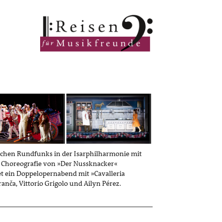
ischen Rundfunks in der Isarphilharmonie mit
Choreografie von »Der Nussknacker«
et ein Doppelopernabend mit »Cavalleria
anča, Vittorio Grigolo und Ailyn Pérez.