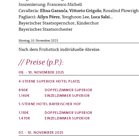
Inszenierung: Francesco Micheli
Cavalleria:
Elīna Garanča
,
Vittorio Grigolo
, Rosalind Plowrigh
Pagliacci:
Ailyn Pérez
, Yonghoon Lee,
Luca Salsi
…
Bayerischer Staatsopernchor, Kinderchor
Bayerisches Staatsorchester
Montag, 10. November 2025
Nach dem Frühstück individuelle Abreise.
Preise (p.P.):
08. - 10. NOVEMBER 2025
4-STERNE SUPERIOR HOTEL PLATZL
890€
DOPPELZIMMER
SUPERIOR
1.140€
EINZELZIMMER
SUPERIOR
5-STERNE HOTEL BAYERISCHER HOF
1.110€
DOPPELZIMMER
SUPERIOR
1.470€
EINZELZIMMER
SUPERIOR
07. - 10. NOVEMBER 2025