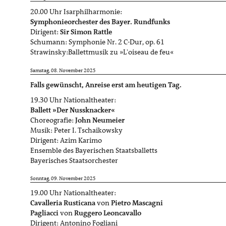
20.00 Uhr Isarphilharmonie:
Symphonieorchester des Bayer. Rundfunks
Dirigent:
Sir Simon Rattle
Schumann: Symphonie Nr. 2 C-Dur, op. 61
Strawinsky:Ballettmusik zu »L'oiseau de feu«
Samstag, 08. November 2025
Falls gewünscht, Anreise erst am heutigen Tag.
19.30 Uhr Nationaltheater:
Ballett »Der Nussknacker«
Choreografie:
John Neumeier
Musik: Peter I. Tschaikowsky
Dirigent: Azim Karimo
Ensemble des Bayerischen Staatsballetts
Bayerisches Staatsorchester
Sonntag, 09. November 2025
19.00 Uhr Nationaltheater:
Cavalleria Rusticana
von
Pietro Mascagni
Pagliacci
von
Ruggero Leoncavallo
Dirigent: Antonino Fogliani