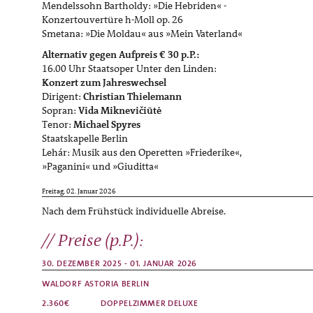
Mendelssohn Bartholdy: »Die Hebriden« -
Konzertouvertüre h-Moll op. 26
Smetana: »Die Moldau« aus »Mein Vaterland«
Alternativ gegen Aufpreis € 30 p.P.:
16.00 Uhr Staatsoper Unter den Linden:
Konzert zum Jahreswechsel
Dirigent:
Christian Thielemann
Sopran:
Vida Miknevičiūtė
Tenor:
Michael Spyres
Staatskapelle Berlin
Lehár: Musik aus den Operetten »Friederike«,
»Paganini« und »Giuditta«
Freitag, 02. Januar 2026
Nach dem Frühstück individuelle Abreise.
Preise (p.P.):
30. DEZEMBER 2025 - 01. JANUAR 2026
WALDORF ASTORIA BERLIN
2.360€
DOPPELZIMMER
DELUXE