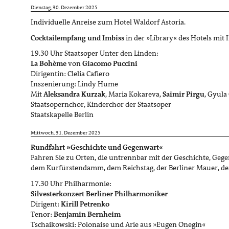
Dienstag, 30. Dezember 2025
Individuelle Anreise zum Hotel Waldorf Astoria.
Cocktailempfang und Imbiss
in der »Library« des Hotels mit 
19.30 Uhr Staatsoper Unter den Linden:
La Bohème
von
Giacomo Puccini
Dirigentin: Clelia Cafiero
Inszenierung: Lindy Hume
Mit
Aleksandra Kurzak
, Maria Kokareva,
Saimir
Pirgu
, Gyula
Staatsopernchor, Kinderchor der Staatsoper
Staatskapelle Berlin
Mittwoch, 31. Dezember 2025
Rundfahrt »Geschichte und Gegenwart«
Fahren Sie zu Orten, die untrennbar mit der Geschichte, Geg
dem Kurfürstendamm, dem Reichstag, der Berliner Mauer, de
17.30 Uhr Philharmonie:
Silvesterkonzert Berliner Philharmoniker
Dirigent:
Kirill Petrenko
Tenor:
Benjamin Bernheim
Tschaikowski: Polonaise und Arie aus »Eugen Onegin«