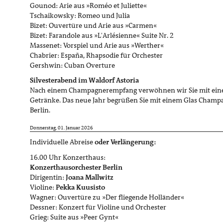
Gounod: Arie aus »Roméo et Juliette«
Tschaikowsky: Romeo und Julia
Bizet: Ouvertüre und Arie aus »Carmen«
Bizet: Farandole aus »L'Arlésienne« Suite Nr. 2
Massenet: Vorspiel und Arie aus »Werther«
Chabrier: España, Rhapsodie für Orchester
Gershwin: Cuban Overture
Silvesterabend im Waldorf Astoria
Nach einem Champagnerempfang verwöhnen wir Sie mit ei
Getränke. Das neue Jahr begrüßen Sie mit einem Glas Champ
Berlin.
Donnerstag, 01. Januar 2026
Individuelle Abreise
oder Verlängerung:
16.00 Uhr Konzerthaus:
Konzerthausorchester Berlin
Dirigentin:
Joana Mallwitz
Violine:
Pekka Kuusisto
Wagner: Ouvertüre zu »Der fliegende Holländer«
Dessner: Konzert für Violine und Orchester
Grieg: Suite aus »Peer Gynt«