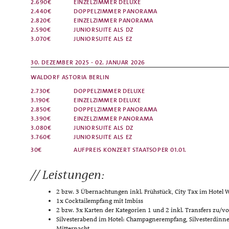
2.690€
EINZELZIMMER
DELUXE
2.440€
DOPPELZIMMER
PANORAMA
2.820€
EINZELZIMMER
PANORAMA
2.590€
JUNIORSUITE ALS DZ
3.070€
JUNIORSUITE ALS EZ
30. DEZEMBER 2025 - 02. JANUAR 2026
WALDORF ASTORIA BERLIN
2.730€
DOPPELZIMMER
DELUXE
3.190€
EINZELZIMMER
DELUXE
2.850€
DOPPELZIMMER
PANORAMA
3.390€
EINZELZIMMER
PANORAMA
3.080€
JUNIORSUITE ALS DZ
3.760€
JUNIORSUITE ALS EZ
30€
AUFPREIS
KONZERT STAATSOPER 01.01.
Leistungen:
2 bzw. 3 Übernachtungen inkl. Frühstück, City Tax im Hotel W
1x Cocktailempfang mit Imbiss
2 bzw. 3x Karten der Kategorien 1 und 2 inkl. Transfers zu/
Silvesterabend im Hotel: Champagnerempfang, Silvesterdinne
Mitternacht