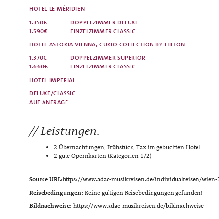
HOTEL LE MÉRIDIEN
1.350€
DOPPELZIMMER
DELUXE
1.590€
EINZELZIMMER
CLASSIC
HOTEL ASTORIA VIENNA, CURIO COLLECTION BY HILTON
1.370€
DOPPELZIMMER
SUPERIOR
1.660€
EINZELZIMMER
CLASSIC
HOTEL IMPERIAL
DELUXE/CLASSIC
AUF ANFRAGE
Leistungen:
2 Übernachtungen, Frühstück, Tax im gebuchten Hotel
2 gute Opernkarten (Kategorien 1/2)
Source URL:
https://www.adac-musikreisen.de/individualreisen/wien
Reisebedingungen:
Keine gültigen Reisebedingungen gefunden!
Bildnachweise:
https://www.adac-musikreisen.de/bildnachweise