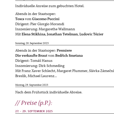
Individuelle Anreise zum gebuchten Hotel.
Abends in der Staatsoper:
Tosca
von
Giacomo Puccini
Dirigent: Pier Giorgio Morandi
Inszenierung: Margarethe Wallmann
Mit
Elena Stikhina
,
Jonathan Tetelman
,
Ludovic Tézier
Sonntag, 28. September 2025
Abends in der Staatsoper:
Premiere
Die verkaufte Braut
von
Bedřich Smetana
Dirigent: Tomáš Hanus
Inszenierung: Dirk Schmeding
Mit Franz Xaver Schlecht, Margaret Plummer, Slávka Zámeční
Breslik, Michael Laurenz…
Montag, 29. September 2025
Nach dem Frühstück individuelle Abreise.
Preise (p.P.):
27. - 29. SEPTEMBER 2025