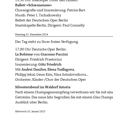
19.30 Uhr Staatsoper Unter den Linden:
Ballett »Schwanensee«
Choreografie und Inszenierung: Patrice Bart
Musik: Peter I. Tschaikowsky
Ballett der Deutschen Oper Berlin
Staatskapelle Berlin, Dirigent: Paul Connelly
Dienstag, 31. Dezember 2024
Der Tag steht zu Ihrer freien Verfügung.
17.00 Uhr Deutsche Oper Berlin:
La Bohème
von
Giacomo Puccini
Dirigent: Friedrich Praetorius
Inszenierung:
Götz Friedrich
Mit
Andrei Danilov, Elena Tsallagova
,
Philipp Jekal, Geon Kim, Nina Solodovnikova…
Orchester, Kinder-/Chor der Deutschen Oper
Silvesterabend im Waldorf Astoria
Nach einem Champagnerempfang verwöhnen wir Sie mit ei
Getränke. Das neue Jahr begrüßen Sie mit einem Glas Champa
Ausblick über Berlin.
Mittwoch, 01. Januar 2025