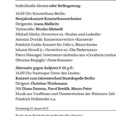
Individuelle Abreise
oder Verlängerung:
16.00 Uhr Konzerthaus Berlin:
Neujahrskonzert Konzerthausorchester
Dirigentin:
Joana Mallwitz
Violoncello:
Nicolas Altstaedt
Michail Glinka: Ouvertüre zu »Ruslan und Ludmila«
Antonín Dvořák: Konzertouvertüre »Karneval«
Friedrich Gulda: Konzert für Cello u. Blasorchester
Johann Strauß jr.: Ouvertüre zu »Die Fledermaus«
Pietro Mascagni: Intermezzo sinfonico aus »Cavalleria rustic
Ottorino Respighi: »Feste Romane«
Alternativ gegen Aufpreis € 66 p.P.:
16.00 Uhr Staatsoper Unter den Linden:
Konzert zum Jahreswechsel
Staatskapelle Berlin
Dirigent:
Christian Thielemann
Mit
Diana Damrau, Pavol Breslik, Mauro Peter
Musik aus Tonfilmen und Theaterstücken der Weimarer Zeit
Friedrich Hollaender u.a.
Donnerstag, 02. Januar 2025
Nach dem Frühstück individuelle Abreise.