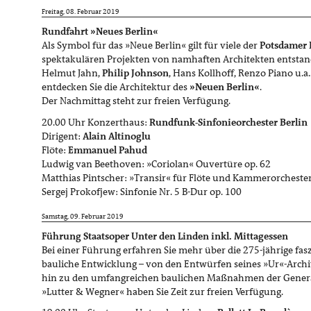
Freitag, 08. Februar 2019
Rundfahrt »Neues Berlin«
Als Symbol für das »Neue Berlin« gilt für viele der
Potsdamer 
spektakulären Projekten von namhaften Architekten entstan
Helmut Jahn,
Philip Johnson
, Hans Kollhoff, Renzo Piano u.a
entdecken Sie die Architektur des
»Neuen Berlin«
.
Der Nachmittag steht zur freien Verfügung.
20.00 Uhr Konzerthaus:
Rundfunk-Sinfonieorchester Berlin
Dirigent:
Alain Altinoglu
Flöte:
Emmanuel Pahud
Ludwig van Beethoven: »Coriolan« Ouvertüre op. 62
Matthias Pintscher: »Transir« für Flöte und Kammerorcheste
Sergej Prokofjew: Sinfonie Nr. 5 B-Dur op. 100
Samstag, 09. Februar 2019
Führung Staatsoper Unter den Linden inkl. Mittagessen
Bei einer Führung erfahren Sie mehr über die 275-jährige fa
bauliche Entwicklung – von den Entwürfen seines »Ur«-Archi
hin zu den umfangreichen baulichen Maßnahmen der General
»Lutter & Wegner« haben Sie Zeit zur freien Verfügung.