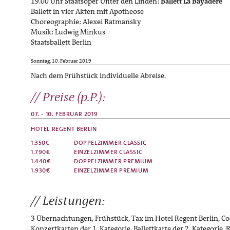
19.00 Uhr Staatsoper Unter den Linden:
Ballett La Bayadère
Ballett in vier Akten mit Apotheose
Choreographie: Alexei Ratmansky
Musik: Ludwig Minkus
Staatsballett Berlin
Sonntag, 10. Februar 2019
Nach dem Frühstück individuelle Abreise.
Preise (p.P.):
07. - 10. FEBRUAR 2019
HOTEL REGENT BERLIN
1.350€
DOPPELZIMMER
CLASSIC
1.790€
EINZELZIMMER
CLASSIC
1.440€
DOPPELZIMMER
PREMIUM
1.930€
EINZELZIMMER
PREMIUM
Leistungen:
3 Übernachtungen, Frühstück, Tax im Hotel Regent Berlin, Co
Konzertkarten der 1. Kategorie, Ballettkarte der 2. Kategorie