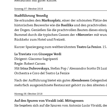
Restaurant mit guter Küche.
Sonntag, 07. Oktober 2018
Stadtführung Venedig
Sie erkunden den
Markusplatz
, einer der schönsten Plätze de
historischen Bauwerke wie die
Basilika
und den prachtvolle
der Dogen. Genießen Sie die prachtvollen Bauten dieses einzig
Bummel durch die typischen Gassen der
»Mercerie«
mit wund
Rückkehr zum Hotel und Freizeit.
Kurzer Spaziergang zum weltberühmten
Teatro La Fenice
. 15
La Traviata
von
Giuseppe Verdi
Dirigent: Giacomo Sagripanti
Regie: Robert Carsen
Mit
Irina
Dubrovskaya
, Stefan Pop / Alessandro Scotto Di Lu
Orchestra e Coro del Teatro La Fenice
Nach der Aufführung bietet ein gutes
Abendessen
Gelegenheit
mehrfach ausgezeichnete Restaurant gehört zu den ältesten d
Montag, 08. Oktober 2018
Auf den Spuren von Vivaldi inkl. Mittagessen
Sie begeben sich auf die Spuren von Antonio Lucio Vivaldi, d