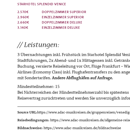
STARHOTEL SPLENDID VENICE
2.570€
DOPPELZIMMER
SUPERIOR
2.960€
EINZELZIMMER
SUPERIOR
2.660€
DOPPELZIMMER
DELUXE
3.140€
EINZELZIMMER
DELUXE
Leistungen:
3 Übernachtungen inkl. Frühstück im Starhotel Splendid Veni
Stadtführungen, 2x Abend- und 1x Mittagessen inkl. Getränke
Buchung, versierte Reiseleitung vor Ort, Flüge Frankfurt – Wie
Airlines (Economy Class) inkl. Flughafentransfers zu den an
mit Sondertarifen.
Andere Abflughäfen auf Anfrage.
Mindestteilnehmer: 15
Bei Nichterreichen der Mindestteilnehmerzahl bis spätestens
Reisevertrag zurücktreten und werden Sie unverzüglich info
Source URL:
https://www.adac-musikreisen.de/gruppenreisen/venedig
Reisebedingungen:
https://www.adac-musikreisen.de/allgemeine-rei
Bildnachweise:
https://www.adac-musikreisen.de/bildnachweise